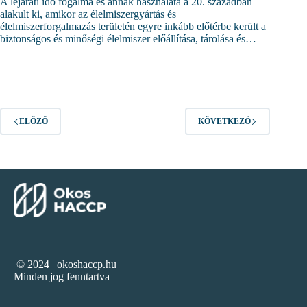
A lejárati idő fogalma és annak használata a 20. században
alakult ki, amikor az élelmiszergyártás és
élelmiszerforgalmazás területén egyre inkább előtérbe került a
biztonságos és minőségi élelmiszer előállítása, tárolása és…
ELŐZŐ
KÖVETKEZŐ
© 2024 | okoshaccp.hu
Minden jog fenntartva