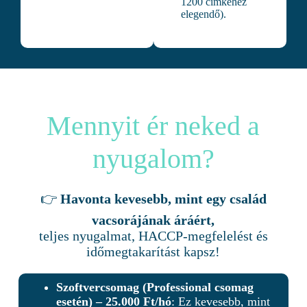
1200 címkéhez
elegendő).
Mennyit ér neked a
nyugalom?
👉
Havonta kevesebb, mint egy család
vacsorájának áráért,
teljes nyugalmat, HACCP-megfelelést és
időmegtakarítást kapsz!
Szoftvercsomag (Professional csomag
esetén) – 25.000 Ft/hó
: Ez kevesebb, mint