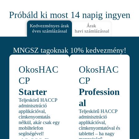
Próbáld ki most 14 napig ingyen
Kedvezményes árak
Árak
éves számlázással
havi számlázással
MNGSZ tagoknak 10% kedvezmény!
OkosHAC
OkosHAC
CP
CP
Starter
Profession
Teljeskörű HACCP
al
adminisztráció
applikációval,
Teljeskörű HACCP
címkenyomtatás
adminisztráció
nélkül, akár csak egy
applikációval,
mobiltelefon
címkenyomtatóval és
segítségével!
tablettel – ha nagy