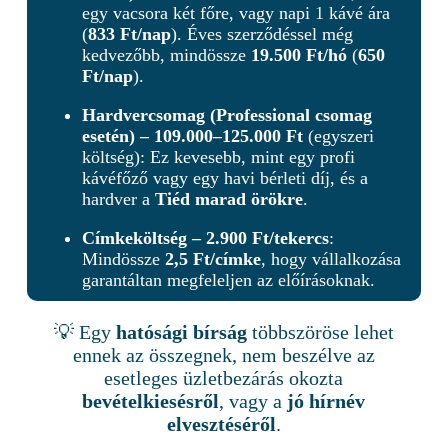
egy vacsora két főre, vagy napi 1 kávé ára
(
833 Ft/nap
). Éves szerződéssel még
kedvezőbb, mindössze
19.500 Ft/hó
(
650
Ft/nap
).
Hardvercsomag (Professional csomag
esetén) – 109.000–125.000 Ft
(egyszeri
költség): Ez kevesebb, mint egy profi
kávéfőző vagy egy havi bérleti díj, és a
hardver a
Tiéd
marad örökre
.
Címkeköltség – 2.900 Ft/tekercs
:
Mindössze
2,5 Ft/címke
, hogy vállalkozása
garantáltan megfeleljen az előírásoknak.
💡 Egy
hatósági bírság
többszöröse lehet
ennek az összegnek, nem beszélve az
esetleges üzletbezárás okozta
bevételkiesésről
, vagy a
jó hírnév
elvesztéséről
.