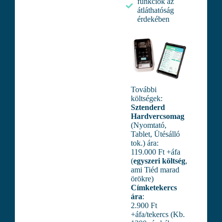
funkciók az
átláthatóság
érdekében
További
költségek:
Sztenderd
Hardvercsomag
(Nyomtató,
Tablet, Ütésálló
tok.) ára:
119.000 Ft +áfa
(
egyszeri költség
,
ami Tiéd marad
örökre)
Címketekercs
ára
:
2.900 Ft
+áfa/tekercs (Kb.