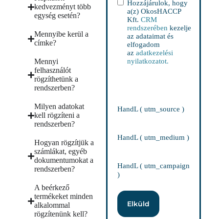
Ászf
(Kötelező)
Hozzájárulok, hogy
kedvezményt több
a(z) OkosHACCP
egység esetén?
Kft.
CRM
rendszerében
kezelje
Mennyibe kerül a
az adataimat és
címke?
elfogadom
az
adatkezelési
Mennyi
nyilatkozatot.
felhasználót
rögzíthetünk a
rendszerben?
Milyen adatokat
HandL ( utm_source )
kell rögzíteni a
rendszerben?
HandL ( utm_medium )
Hogyan rögzítjük a
számlákat, egyéb
dokumentumokat a
HandL ( utm_campaign
rendszerben?
)
A beérkező
termékeket minden
Elküld
alkalommal
rögzítenünk kell?