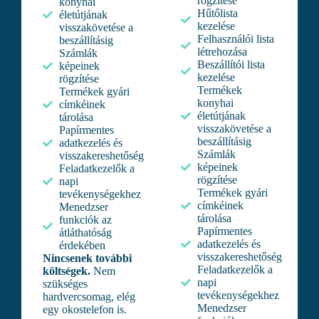
rögzítése
konyhai
Hűtőlista
életútjának
kezelése
visszakövetése a
Felhasználói lista
beszállításig
létrehozása
Számlák
Beszállítói lista
képeinek
kezelése
rögzítése
Termékek
Termékek gyári
konyhai
címkéinek
életútjának
tárolása
visszakövetése a
Papírmentes
beszállításig
adatkezelés és
Számlák
visszakereshetőség
képeinek
Feladatkezelők a
rögzítése
napi
Termékek gyári
tevékenységekhez
címkéinek
Menedzser
tárolása
funkciók az
Papírmentes
átláthatóság
adatkezelés és
érdekében
visszakereshetőség
Nincsenek további
Feladatkezelők a
költségek.
Nem
napi
szükséges
tevékenységekhez
hardvercsomag, elég
Menedzser
egy okostelefon is.