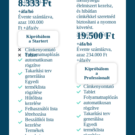
10.000 Ft
8.333 Ft
mennyiségű
élelmiszert kezelsz,
és hibátlan
+áfa/hó
címkékkel szeretnéd
Évente számlázva,
biztosítani a nyomon
azaz 100.000
követést.
+áfa
Ft
/év
25.000 Ft
19.500 Ft
Kipróbálom
a Startert
+áfa/hó
Évente számlázva,
Címkenyomtató
Folyamatnaplózás
azaz 234.000 Ft
Tablet
automatikusan
+áfa/év
rögzítve
Kipróbálom
Takarítási terv
a
generálása
Professionalt
Egyedi
Címkenyomtató
terméklista
Tablet
rögzítése
Folyamatnaplózás
Hűtőlista
automatikusan
kezelése
rögzítve
Felhasználói lista
Takarítási terv
létrehozása
generálása
Beszállítói lista
Egyedi
kezelése
terméklista
Termékek