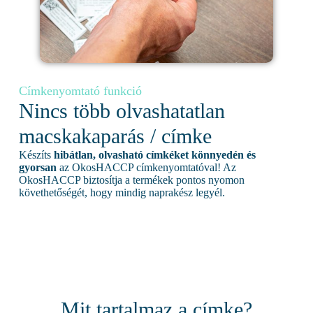
Címkenyomtató funkció
Nincs több olvashatatlan
macskakaparás / címke
Készíts
hibátlan, olvasható címkéket könnyedén és
gyorsan
az OkosHACCP címkenyomtatóval! Az
OkosHACCP biztosítja a termékek pontos nyomon
követhetőségét, hogy mindig naprakész legyél.
Mit tartalmaz a címke?