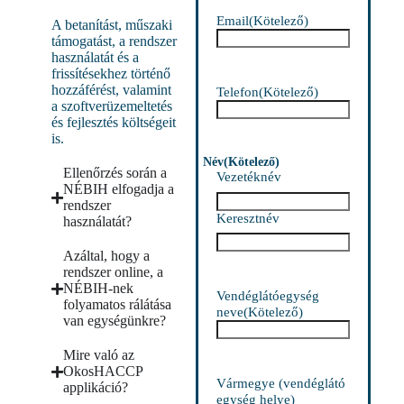
Email
(Kötelező)
A betanítást, műszaki
támogatást, a rendszer
használatát és a
frissítésekhez történő
hozzáférést, valamint
Telefon
(Kötelező)
a szoftverüzemeltetés
és fejlesztés költségeit
is.
Név
(Kötelező)
Ellenőrzés során a
Vezetéknév
NÉBIH elfogadja a
rendszer
Keresztnév
használatát?
Azáltal, hogy a
rendszer online, a
NÉBIH-nek
Vendéglátóegység
folyamatos rálátása
neve
(Kötelező)
van egységünkre?
Mire való az
OkosHACCP
Vármegye (vendéglátó
applikáció?
egység helye)