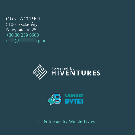
OkosHACCP Kft.
5100 Jászberény
Nagykátai út 25.
+36 30 239 0663
in
**
@
*******
cp.hu
IT & !magic by WunderBytes