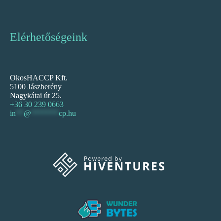
Elérhetőségeink
OkosHACCP Kft.
5100 Jászberény
Nagykátai út 25.
+36 30 239 0663
in
**
@
*******
cp.hu