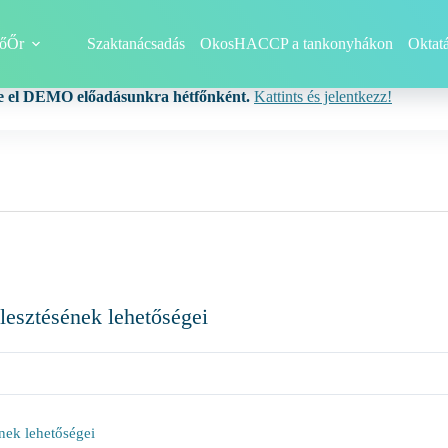
őŐr
Szaktanácsadás
OkosHACCP a tankonyhákon
Oktat
e el DEMO előadásunkra hétfőnként.
Kattints és jelentkezz!
lesztésének lehetőségei
nek lehetőségei